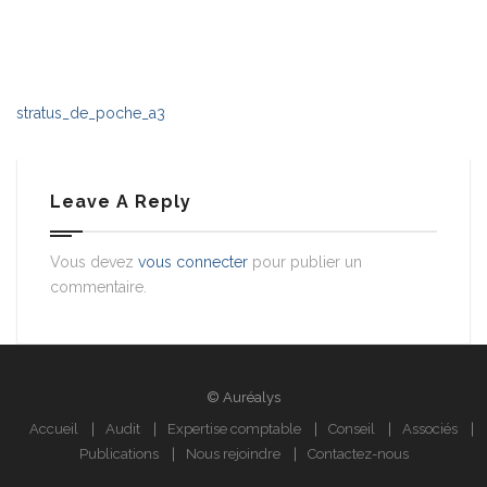
stratus_de_poche_a3
Leave A Reply
Vous devez
vous connecter
pour publier un
commentaire.
© Auréalys
Accueil
Audit
Expertise comptable
Conseil
Associés
Publications
Nous rejoindre
Contactez-nous